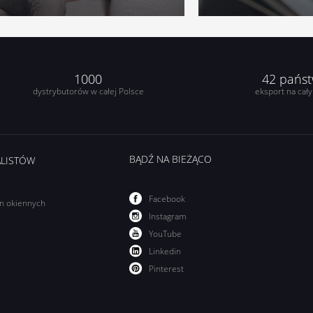
1000
42 pańs
dystrybutorów w całej Polsce
eksport na cały
BĄDŹ NA BIEŻĄCO
ALISTÓW
Facebook
on okiennych
Instagram
YouTube
Linkedin
Pinterest