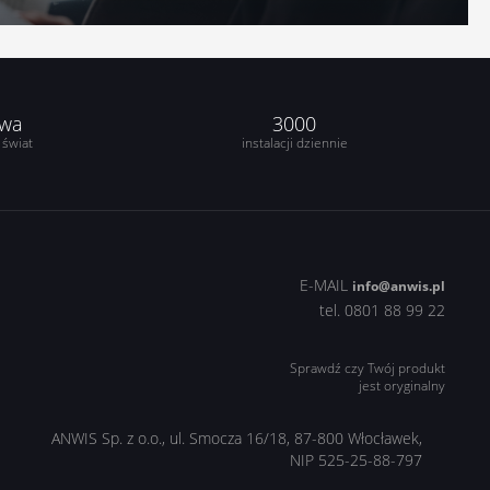
twa
3000
 świat
instalacji dziennie
E-MAIL
info@anwis.pl
tel. 0801 88 99 22
Sprawdź czy Twój produkt
jest oryginalny
ANWIS Sp. z o.o., ul. Smocza 16/18, 87-800 Włocławek,
NIP 525-25-88-797