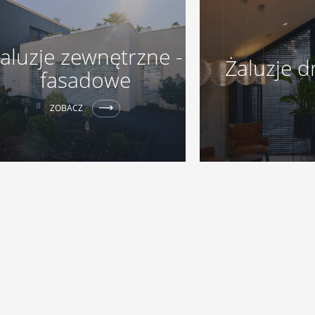
aluzje zewnętrzne -
Żaluzje 
fasadowe
ZOBACZ