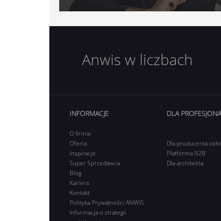
Anwis w liczbach
INFORMACJE
DLA PROFESJON
O firmie
Oferta
Dla producenta osł
Inspiracje
Platforma B2B
Super Sprzedawca
Dla architekta
Blog
Kariera
Kontakt
Polityka Prywatności ANWIS
Informacja o strategii