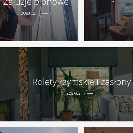
Żaluzje pionowe
ZOBACZ
Rolety rzymskie i zasłony
ZOBACZ