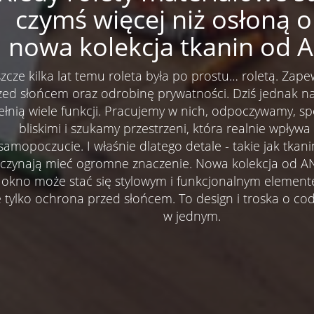
czymś więcej niż osłoną o
nowa kolekcja tkanin od 
szcze kilka lat temu roleta była po prostu… roletą. Zap
zed słońcem oraz odrobinę prywatności. Dziś jednak n
ełnią wiele funkcji. Pracujemy w nich, odpoczywamy, s
bliskimi i szukamy przestrzeni, która realnie wpływ
samopoczucie. I właśnie dlatego detale - takie jak tkani
czynają mieć ogromne znaczenie. Nowa kolekcja od A
 okno może stać się stylowym i funkcjonalnym element
e tylko ochrona przed słońcem. To design i troska o co
w jednym.