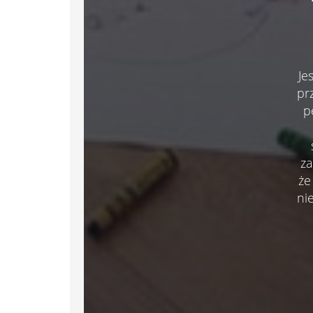
Je
pr
p
za
że
ni