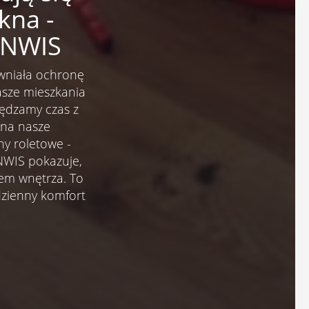
kna -
ANWIS
ewniała ochronę
asze mieszkania
pędzamy czas z
a na nasze
ny roletowe -
NWIS pokazuje,
em wnętrza. To
dzienny komfort