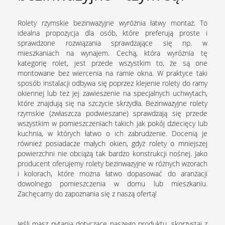
Rolety rzymskie bezinwazyjne wyróżnia łatwy montaż. To
idealna propozycja dla osób, które preferują proste i
sprawdzone rozwiązania sprawdzające się np. w
mieszkaniach na wynajem. Cechą, która wyróżnia tę
kategorię rolet, jest przede wszystkim to, że są one
montowane bez wiercenia na ramie okna. W praktyce taki
sposób instalacji odbywa się poprzez klejenie rolety do ramy
okiennej lub też jej zawieszenie na specjalnych uchwytach,
które znajdują się na szczycie skrzydła. Bezinwazyjne rolety
rzymskie (zwłaszcza podwieszane) sprawdzają się przede
wszystkim w pomieszczeniach takich jak pokój dziecięcy lub
kuchnia, w których łatwo o ich zabrudzenie. Docenią je
również posiadacze małych okien, gdyż rolety o mniejszej
powierzchni nie obciążą tak bardzo konstrukcji nośnej. Jako
producent oferujemy rolety bezinwazyjne w różnych wzorach
i kolorach, które można łatwo dopasować do aranżacji
dowolnego pomieszczenia w domu lub mieszkaniu.
Zachęcamy do zapoznania się z naszą ofertą!
Jeśli masz pytania dotyczące naszego produktu, skorzystaj z