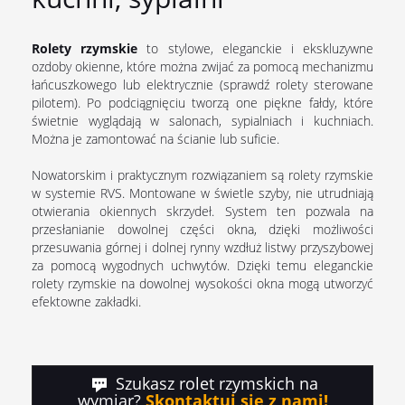
Rolety rzymskie
to stylowe, eleganckie i ekskluzywne
ozdoby okienne, które można zwijać za pomocą mechanizmu
łańcuszkowego lub elektrycznie (sprawdź rolety sterowane
pilotem). Po podciągnięciu tworzą one piękne fałdy, które
świetnie wyglądają w salonach, sypialniach i kuchniach.
Można je zamontować na ścianie lub suficie.
Nowatorskim i praktycznym rozwiązaniem są rolety rzymskie
w systemie RVS. Montowane w świetle szyby, nie utrudniają
otwierania okiennych skrzydeł. System ten pozwala na
przesłanianie dowolnej części okna, dzięki możliwości
przesuwania górnej i dolnej rynny wzdłuż listwy przyszybowej
za pomocą wygodnych uchwytów. Dzięki temu eleganckie
rolety rzymskie na dowolnej wysokości okna mogą utworzyć
efektowne zakładki.
​ Szukasz rolet rzymskich na
wymiar?
Skontaktuj się z nami!