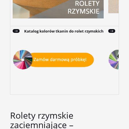
Katalog kolorów tkanin do rolet rzymskich
Kata
Rolety rzymskie
zaciemniające –